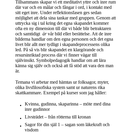
Tillsammans skapar vi ett meditativt yttre och inre rum
där var och en målar och fångar i ord, i kontakt med
sitt eget inre. Under reflektionsfasen ges sedan
möjlighet att dela sina tankar med gruppen. Genom att
uttrycka sig i tal kring det egna skapandet kommer
ofta en ny dimension till där vi både blir betraktaren
och samtidigt
är
vår bild eller berättelse. Att de inre
bilderna handlar om den egna personen och det egna
livet blir allt mer tydligt i skapandeprocessens olika
led. På så vis blir skapandet en klargörande och
resursinriktad process där vi finner vägar till
självinsikt. Symbolpedagogik handlar om att lära
känna sig själv och också att få stöd att vara den man
är.
Temana vi arbetar med hämtas ur folksagor, myter,
olika livsfilosofiska system samt ur naturens rika
skattkammare. Exempel på kurser som jag håller:
Kvinna, gudinna, skaparinna – möte med dina
inre gudinnor
Livsträdet – från rötterna till kronan
Sagor för din själ 1 – sagan som läkekraft och
visdom