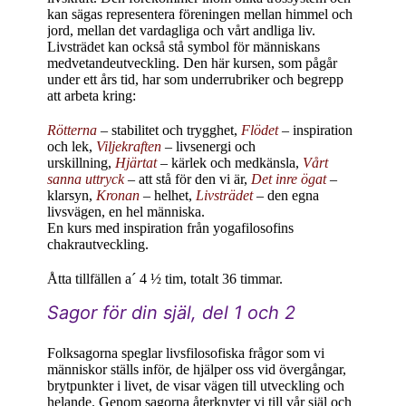
kan sägas representera föreningen mellan himmel och
jord, mellan det vardagliga och vårt andliga liv.
Livsträdet kan också stå symbol för människans
medvetandeutveckling. Den här kursen, som pågår
under ett års tid, har som underrubriker och begrepp
att arbeta kring:
Rötterna
– stabilitet och trygghet,
Flödet
– inspiration
och lek,
Viljekraften
– livsenergi och
urskillning,
Hjärtat
– kärlek och medkänsla,
Vårt
sanna uttryck
– att stå för den vi är,
Det inre ögat
–
klarsyn,
Kronan
– helhet,
Livsträdet
– den egna
livsvägen, en hel människa.
En kurs med inspiration från yogafilosofins
chakrautveckling.
Åtta tillfällen a´ 4 ½ tim, totalt 36 timmar.
Sagor för din själ, del 1 och 2
Folksagorna speglar livsfilosofiska frågor som vi
människor ställs inför, de hjälper oss vid övergångar,
brytpunkter i livet, de visar vägen till utveckling och
helande. Genom sagorna återknyter vi till vår själ och