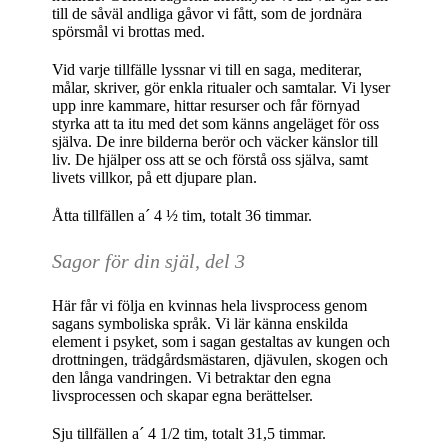
till de såväl andliga gåvor vi fått, som de jordnära
spörsmål vi brottas med.
Vid varje tillfälle lyssnar vi till en saga, mediterar,
målar, skriver, gör enkla ritualer och samtalar. Vi lyser
upp inre kammare, hittar resurser och får förnyad
styrka att ta itu med det som känns angeläget för oss
själva. De inre bilderna berör och väcker känslor till
liv. De hjälper oss att se och förstå oss själva, samt
livets villkor, på ett djupare plan.
Åtta tillfällen a´ 4 ½ tim, totalt 36 timmar.
Sagor för din själ, del 3
Här får vi följa en kvinnas hela livsprocess genom
sagans symboliska språk. Vi lär känna enskilda
element i psyket, som i sagan gestaltas av kungen och
drottningen, trädgårdsmästaren, djävulen, skogen och
den långa vandringen. Vi betraktar den egna
livsprocessen och skapar egna berättelser.
Sju tillfällen a´ 4 1/2 tim, totalt 31,5 timmar.